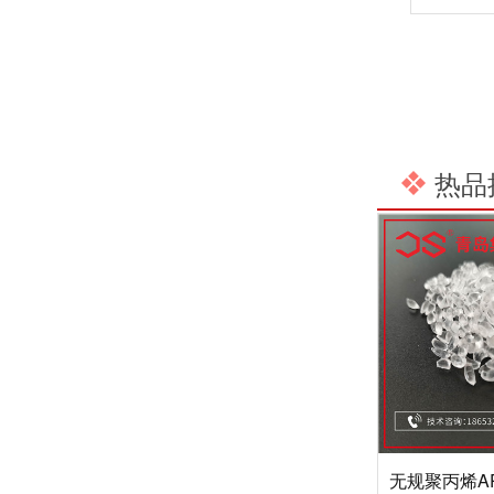
热品
无规聚丙烯AP