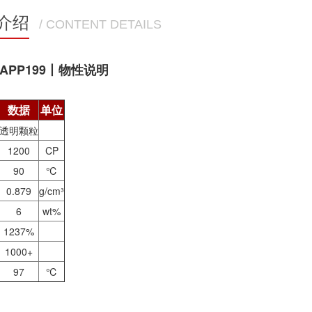
介绍
/ CONTENT DETAILS
APP199丨物性说明
数据
单位
透明颗粒
1200
CP
90
℃
0.879
g/cm³
6
wt%
1237%
1000+
97
℃