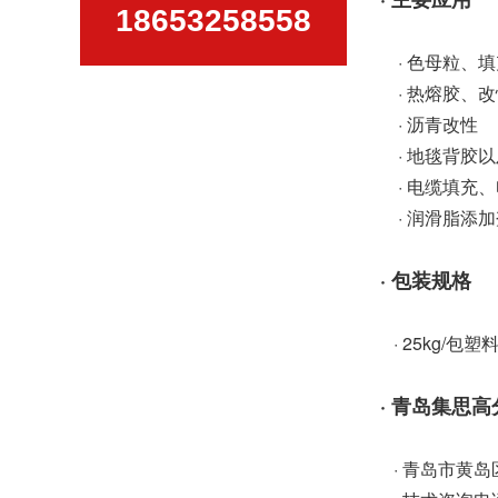
18653258558
· 色母粒、
· 热熔胶、
· 沥青改性
· 地毯背胶
· 电缆填充
· 润滑脂添
· 包装规格
· 25kg/包
· 青岛集思
· 青岛市黄岛