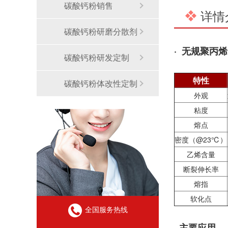
碳酸钙粉销售
详情
碳酸钙粉研磨分散剂
· 无规聚丙烯
碳酸钙粉研发定制
特性
碳酸钙粉体改性定制
外观
粘度
熔点
密度（@23℃）
乙烯含量
断裂伸长率
熔指
软化点
全国服务热线
· 主要应用