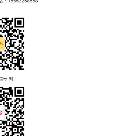
18653258558
-刘工